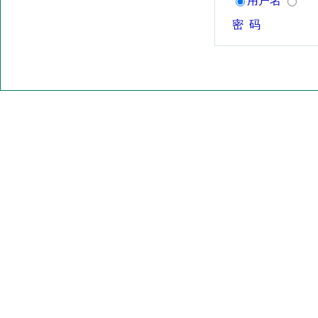
用户名
密 码