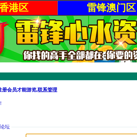
香港区
雷锋澳门区
注册会员才能游览,
联系管理
!
论坛