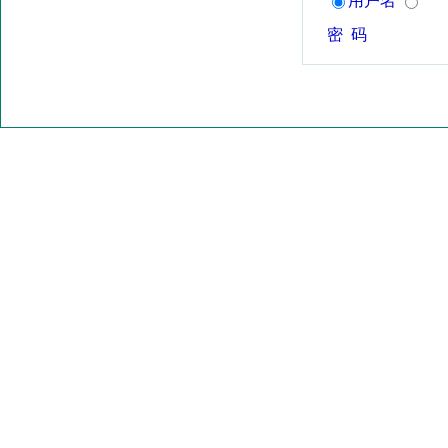
用户名
密 码