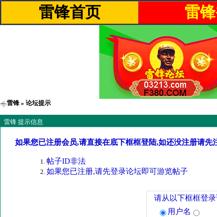
雷锋首页
雷锋
雷锋
» 论坛提示
雷锋 提示信息
如果您已注册会员,请直接在底下框框登陆,如还没注册请先
帖子ID非法
如果您已注册,请先登录论坛即可游览帖子
请从以下框框登录
用户名