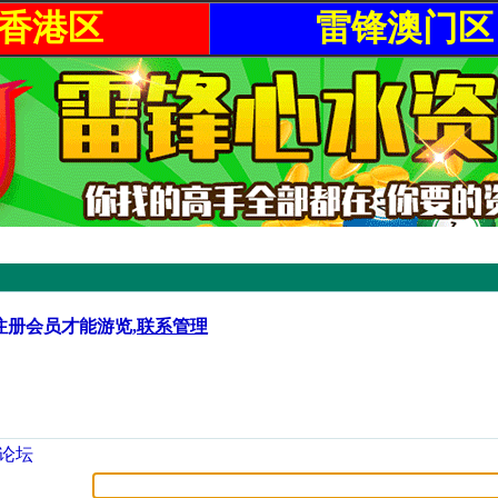
香港区
雷锋澳门区
注册会员才能游览,
联系管理
论坛