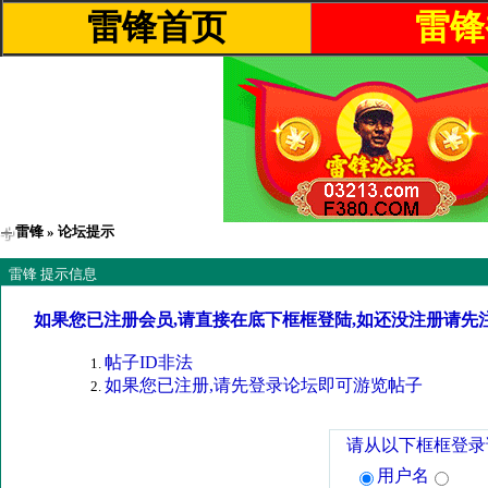
雷锋首页
雷锋
雷锋
» 论坛提示
雷锋 提示信息
如果您已注册会员,请直接在底下框框登陆,如还没注册请先
帖子ID非法
如果您已注册,请先登录论坛即可游览帖子
请从以下框框登录
用户名