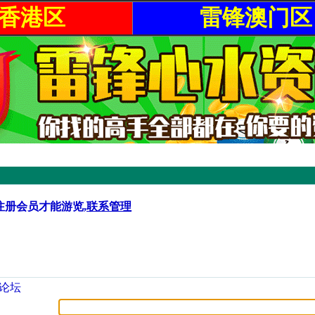
香港区
雷锋澳门区
注册会员才能游览,
联系管理
论坛