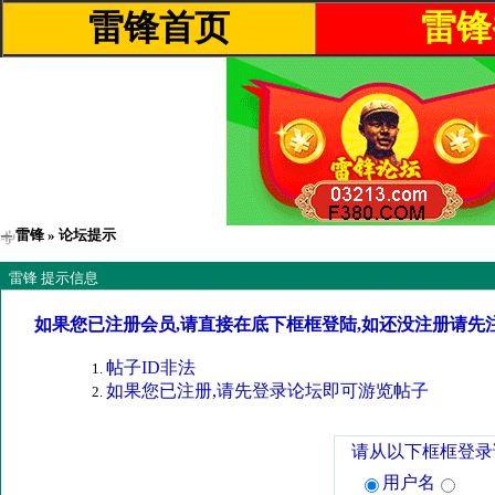
雷锋首页
雷锋
雷锋
» 论坛提示
雷锋 提示信息
如果您已注册会员,请直接在底下框框登陆,如还没注册请先
帖子ID非法
如果您已注册,请先登录论坛即可游览帖子
请从以下框框登录
用户名