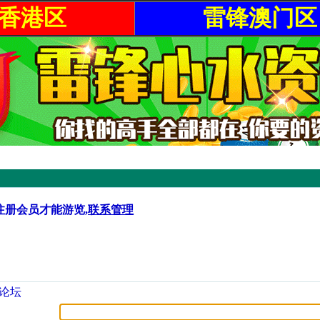
香港区
雷锋澳门区
注册会员才能游览,
联系管理
论坛