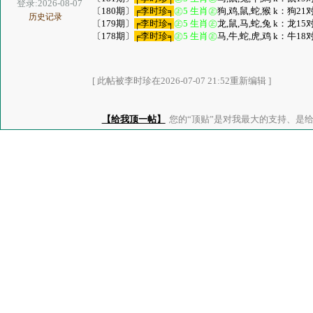
登录:2026-08-07
〔180期〕
╒李时珍╕
㊣5 生肖㊣
狗,鸡,鼠,蛇,猴 k：狗2
历史记录
〔179期〕
╒李时珍╕
㊣5 生肖㊣
龙,鼠,马,蛇,兔 k：龙1
〔178期〕
╒李时珍╕
㊣5 生肖㊣
马,牛,蛇,虎,鸡 k：牛1
[ 此帖被李时珍在2026-07-07 21:52重新编辑 ]
【给我顶一帖】
您的“顶贴”是对我最大的支持、是给了我