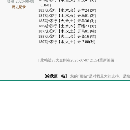
登录:2026-08-08
（10-8）
历史记录
183期:③行【水,木,金】开羊24 (对)
184期:③行【土,水,火】开马01 (对)
185期:③行【火,金,土】开羊36 (对)
186期:③行【土,水,木】开猴23 (对)
187期:③行【木,火,土】开马01 (错)
188期:③行【火,土,金】开兔16 (错)
189期:③行【水,火,土】开？00(对)
[ 此帖被八大金刚在2026-07-07 21:54重新编辑 ]
【给我顶一帖】
您的“顶贴”是对我最大的支持、是给了我