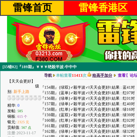
雷锋首页
雷锋香港区
[35错02]『189期』￥￥￥绝殺半波-中中中
导航
本帖查看
11413
次
给高手加分
查看〖论
【天天会更好】
级
『154期』{绿双}♂殺半波♂‖天天会更好‖ 結果 : 蓝41对
别:
新手上路
『155期』{蓝单}♂殺半波♂‖天天会更好‖ 結果 : 红07对
『156期』{绿单}♂殺半波♂‖天天会更好‖ 結果 : 红01对
『157期』{绿单}♂殺半波♂‖天天会更好‖ 結果 : 红40对
精华:
0
『158期』{红单}♂殺半波♂‖天天会更好‖ 結果 : 绿16对
发帖:
585
『159期』{蓝双}♂殺半波♂‖天天会更好‖ 結果 : 绿39对
铜板:
615 个
『160期』{红单}♂殺半波♂‖天天会更好‖ 結果 : 红02对
银元:
2325 元
『161期』{绿双}♂殺半波♂‖天天会更好‖ 結果 : 红08对
贡献值:
567 点
『162期』{绿单}♂殺半波♂‖天天会更好‖ 結果 : 绿32对
注册:2023-11-17
『163期』{蓝单}♂殺半波♂‖天天会更好‖ 結果 : 蓝37错