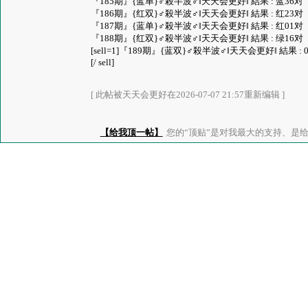
『185期』{蓝单}♂殺半波♂‖天天会更好‖ 結果 : 蓝36对
『186期』{红双}♂殺半波♂‖天天会更好‖ 結果 : 红23对
『187期』{蓝单}♂殺半波♂‖天天会更好‖ 結果 : 红01对
『188期』{红双}♂殺半波♂‖天天会更好‖ 結果 : 绿16对
[sell=1]『189期』{蓝双}♂殺半波♂‖天天会更好‖ 結果 : 
[/ sell]
[ 此帖被天天会更好在2026-07-07 21:57重新编辑 ]
【给我顶一帖】
您的“顶贴”是对我最大的支持、是给了我