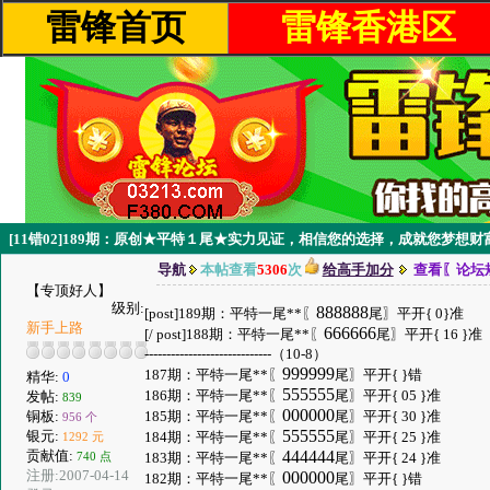
雷锋首页
雷锋香港区
[11错02]189期：原创★平特１尾★实力见证，相信您的选择，成就您梦想财
导航
本帖查看
5306
次
给高手加分
查看〖论坛
【专顶好人】
级别:
888888
[post]189期：平特一尾**〖
尾〗平开{ 0}准
新手上路
666666
[/ post]188期：平特一尾**〖
尾〗平开{ 16 }准
-----------------------------（10-8）
999999
187期：平特一尾**〖
尾〗平开{ }错
精华:
0
555555
186期：平特一尾**〖
尾〗平开{ 05 }准
发帖:
839
000000
铜板:
185期：平特一尾**〖
尾〗平开{ 30 }准
956 个
555555
银元:
184期：平特一尾**〖
尾〗平开{ 25 }准
1292 元
贡献值:
444444
740 点
183期：平特一尾**〖
尾〗平开{ 24 }准
注册:2007-04-14
000000
182期：平特一尾**〖
尾〗平开{ }错