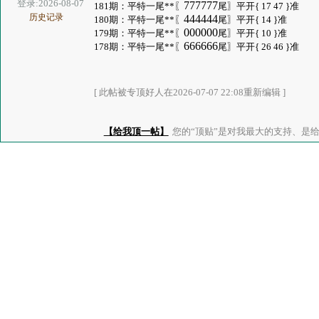
登录:2026-08-07
777777
181期：平特一尾**〖
尾〗平开{ 17 47 }准
历史记录
444444
180期：平特一尾**〖
尾〗平开{ 14 }准
000000
179期：平特一尾**〖
尾〗平开{ 10 }准
666666
178期：平特一尾**〖
尾〗平开{ 26 46 }准
[ 此帖被专顶好人在2026-07-07 22:08重新编辑 ]
【给我顶一帖】
您的“顶贴”是对我最大的支持、是给了我