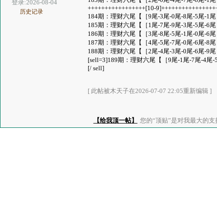
登录:2026-08-04
+++++++++++++++++[10-9]++++++++++++++++
历史记录
184期：理财六尾【［9尾-3尾-0尾-8尾-5尾-
185期：理财六尾【［1尾-7尾-9尾-3尾-5尾-
186期：理财六尾【［3尾-8尾-5尾-1尾-0尾-
187期：理财六尾【［4尾-5尾-7尾-0尾-6尾-
188期：理财六尾【［2尾-4尾-3尾-0尾-6尾-
[sell=3]189期：理财六尾【［9尾-1尾-7尾-4
[/ sell]
[ 此帖被木天子在2026-07-07 22:05重新编辑 ]
【给我顶一帖】
您的“顶贴”是对我最大的支持、