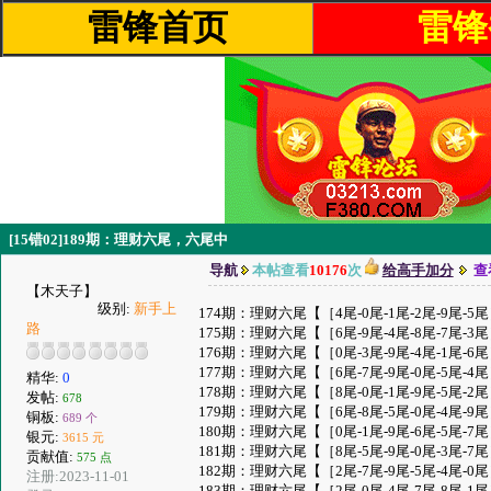
雷锋首页
雷锋
[15错02]189期：理财六尾，六尾中
导航
本帖查看
10176
次
给高手加分
查
【木天子】
级别:
新手上
174期：理财六尾【［4尾-0尾-1尾-2尾-9尾-
路
175期：理财六尾【［6尾-9尾-4尾-8尾-7尾-
176期：理财六尾【［0尾-3尾-9尾-4尾-1尾-
177期：理财六尾【［6尾-7尾-9尾-0尾-5尾-
精华:
0
178期：理财六尾【［8尾-0尾-1尾-9尾-5尾-
发帖:
678
179期：理财六尾【［6尾-8尾-5尾-0尾-4尾-
铜板:
689 个
180期：理财六尾【［0尾-1尾-9尾-6尾-5尾-
银元:
3615 元
181期：理财六尾【［8尾-5尾-9尾-0尾-3尾-
贡献值:
575 点
182期：理财六尾【［2尾-7尾-9尾-5尾-4尾-
注册:2023-11-01
183期：理财六尾【［2尾-0尾-4尾-7尾-8尾-