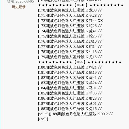
登录:2026-08-05
★★★★★★★★★★【10-10】★★★★★★★★★★
历史记录
[170期]波色月色迷人红,蓝波 K 龙03 √√
[171期]波色月色迷人蓝,绿波 K 兔28 √√
[172期]波色月色迷人红,蓝波 K 猪44 XX
[173期]波色月色迷人红,蓝波 K 蛇26 √√
[174期]波色月色迷人红,蓝波 K 虎41 √√
[175期]波色月色迷人蓝,绿波 K 蛇26 √√
[176期]波色月色迷人蓝,绿波 K 鸡10 √√
[177期]波色月色迷人蓝,绿波 K 蛇14 √√
[178期]波色月色迷人红,蓝波 K 牛18 √√
[179期]波色月色迷人蓝,绿波 K 龙15 √√
★★★★★★★★★★【10-9】★★★★★★★★★★
[180期]波色月色迷人蓝,绿波 K 狗21 √√
[181期]波色月色迷人红,绿波 K 鼠19 √√
[182期]波色月色迷人蓝,绿波 K 虎41 √√
[183期]波色月色迷人红,蓝波 K 羊24 √√
[184期]波色月色迷人红,蓝波 K 马01 √√
[185期]波色月色迷人红,蓝波 K 羊36 √√
[186期]波色月色迷人红,绿波 K 猴23 √√
[187期]波色月色迷人红,蓝波 K 马01 √√
[188期]波色月色迷人红,绿波 K 兔16 √√
[sell=3][189期]波色月色迷人红,蓝波 K 00？√√
[/ sell]