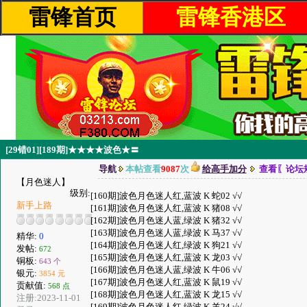
雷锋首页
雷锋香港区
[29错01][189期]★★★★波色★〓
导航
本帖查看
9087
次
给高手加分
查看〖论坛
【月色迷人】
级别:
[160期]波色月色迷人红,蓝波 K 蛇02 √√
新手上路
[161期]波色月色迷人红,蓝波 K 猪08 √√
[162期]波色月色迷人蓝,绿波 K 猪32 √√
[163期]波色月色迷人蓝,绿波 K 马37 √√
精华:
0
[164期]波色月色迷人红,绿波 K 狗21 √√
发帖:
672
[165期]波色月色迷人红,蓝波 K 龙03 √√
铜板:
643 个
[166期]波色月色迷人蓝,绿波 K 牛06 √√
银元:
3854 元
[167期]波色月色迷人红,蓝波 K 鼠19 √√
贡献值:
568 点
[168期]波色月色迷人红,蓝波 K 龙15 √√
注册:2023-11-01
[169期]波色月色迷人红,绿波 K 羊24 √√