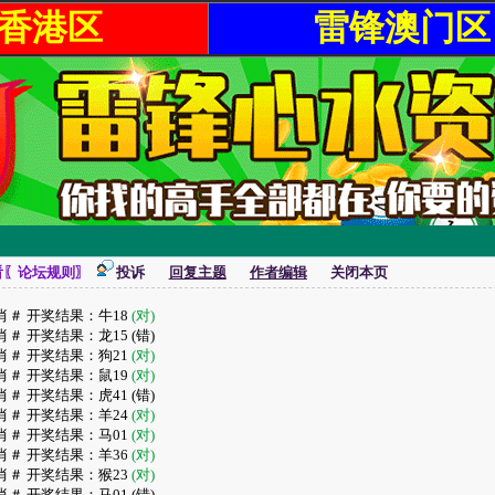
香港区
雷锋澳门区
看〖论坛规则〗
投诉
回复主题
作者编辑
关闭本页
肖＃ 开奖结果：牛18
(对)
 开奖结果：龙15 (错)
肖＃ 开奖结果：狗21
(对)
肖＃ 开奖结果：鼠19
(对)
 开奖结果：虎41 (错)
肖＃ 开奖结果：羊24
(对)
肖＃ 开奖结果：马01
(对)
肖＃ 开奖结果：羊36
(对)
肖＃ 开奖结果：猴23
(对)
 开奖结果：马01 (错)