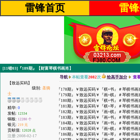
雷锋首页
雷锋
[11错03]『189期』【财富琴棋书画肖】
导航
本帖查看
2082
次
给高手加分
查
【致远买码】
级别:
圣骑
『178期』￥致远买码￥『棋+书』＃琴棋书画
士
『179期』￥致远买码￥『画+棋』＃琴棋书画肖＃
『180期』￥致远买码￥『棋+书』＃琴棋书画
『181期』￥致远买码￥『棋+琴』＃琴棋书画
精华:
0
『182期』￥致远买码￥『画+棋』＃琴棋书画肖＃
发帖:
12334
『183期』￥致远买码￥『画+书』＃琴棋书画
铜板:
12280 个
『184期』￥致远买码￥『画+书』＃琴棋书画
银元:
219 元
『185期』￥致远买码￥『画+棋』＃琴棋书画
贡献值:
12028 点
『186期』￥致远买码￥『画+琴』＃琴棋书画
注册:2008-02-17
『187期』￥致远买码￥『画+棋』＃琴棋书画肖＃