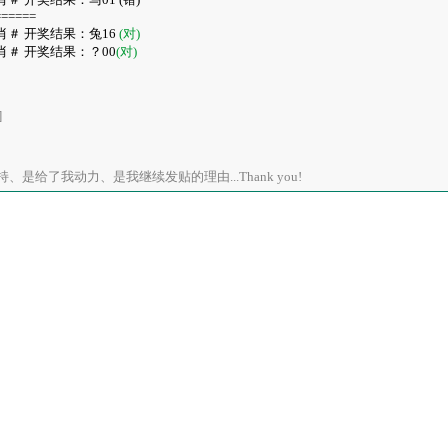
======
肖＃ 开奖结果：兔16
(对)
＃ 开奖结果：？00
(对)
]
是给了我动力、是我继续发贴的理由...Thank you!