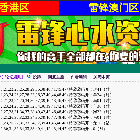
香港区
雷锋澳门区
看〖论坛规则〗
投诉
回复主题
作者编辑
关闭本页
,17,21,22,25,26,28,29,35,38,40,41,45,47>特②②码开：虎41（对）
,21,23,24,26,27,28,33,36,37,40,44,48,49>特②②码开：羊24（对）
,16,21,23,24,26,34,36,37,39,40,43,46,47>特②②码开：马01（对）
,22,23,24,25,27,29,32,34,36,39,41,42,45>特②②码开：羊36（对）
,23,27,28,31,34,37,38,40,42,43,46,48,49>特②②码开：猴23（对）
,17,21,26,30,32,33,34,35,39,46,47,48,49>特②②码开：马01（对）
,19,23,26,27,31,33,34,37,39,41,45,46,48>特②②码开：兔16（错）
29,30,31,32,34,35,38,40,41,42,43,44,47>特②②码开：0（对）