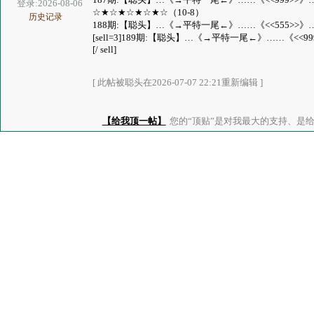
登录:2026-08-06
☆★☆★☆★☆★☆（10-8）
历史记录
188期:【聪头】…《→平特一尾←》……《<<555>>》
[sell=3]189期:【聪头】…《→平特一尾←》……《<<99
[/ sell]
[ 此帖被聪头在2026-07-07 22:21重新编辑 ]
【给我顶一帖】
您的“顶贴”是对我最大的支持、是给了我