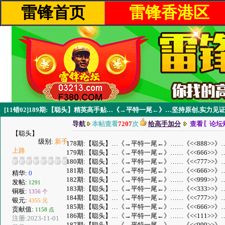
雷锋首页
雷锋香港区
[11错02]189期:【聪头】精英高手贴…《→平特一尾←》…坚持原创,实力见
导航
本帖查看
7207
次
给高手加分
查看〖论坛
【聪头】
级别:
新手
178期:【聪头】…《→平特一尾←》……《<<888>>》
上路
179期:【聪头】…《→平特一尾←》……《<<666>>》…
180期:【聪头】…《→平特一尾←》……《<<777>>》
181期:【聪头】…《→平特一尾←》……《<<666>>》
精华:
0
182期:【聪头】…《→平特一尾←》……《<<999>>》…
发帖:
1291
183期:【聪头】…《→平特一尾←》……《<<333>>》…
铜板:
1356 个
184期:【聪头】…《→平特一尾←》……《<<777>>》
银元:
4355 元
185期:【聪头】…《→平特一尾←》……《<<666>>》
贡献值:
1158 点
186期:【聪头】…《→平特一尾←》……《<<111>>》
注册:2023-11-01
187期:【聪头】…《→平特一尾←》……《<<999>>》