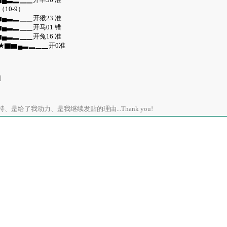
10-9）
▄▃▂▁▁开猴23 准
▄▃▂▁▁开马01 错
▄▃▂▁▁开兔16 准
★▇▆▄▃▂▁▁开0准
]
是给了我动力、是我继续发贴的理由...Thank you!