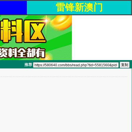
雷锋新澳门
推荐