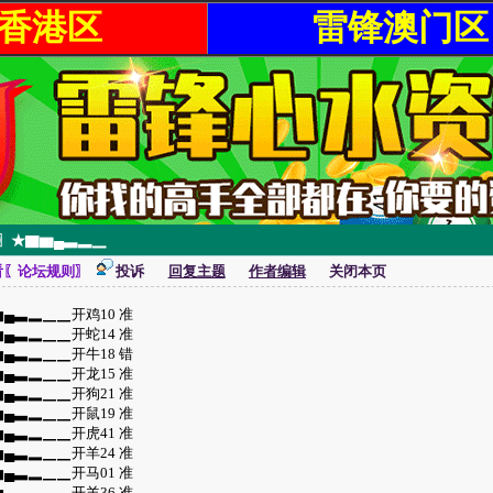
香港区
雷锋澳门区
！〗★▇▆▄▃▂▁
看〖论坛规则〗
投诉
回复主题
作者编辑
关闭本页
▄▃▂▁▁开鸡10 准
▄▃▂▁▁开蛇14 准
▄▃▂▁▁开牛18 错
▄▃▂▁▁开龙15 准
▄▃▂▁▁开狗21 准
▄▃▂▁▁开鼠19 准
▄▃▂▁▁开虎41 准
▄▃▂▁▁开羊24 准
▄▃▂▁▁开马01 准
▄▃▂▁▁开羊36 准