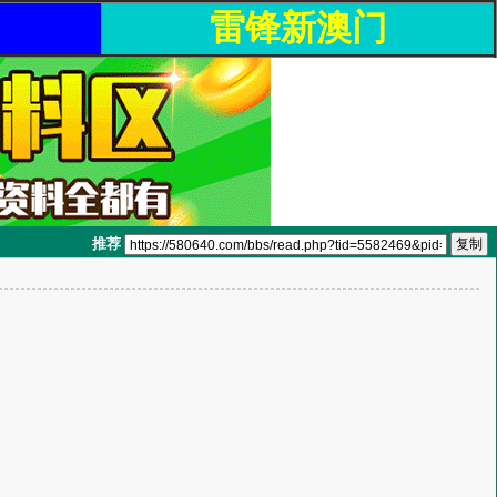
雷锋新澳门
推荐