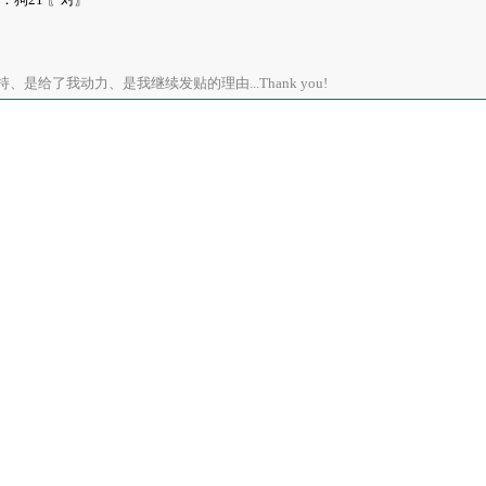
是给了我动力、是我继续发贴的理由...Thank you!