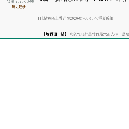
登录:2026-08-08
历史记录
[ 此帖被陌上香远在2026-07-08 01:46重新编辑 ]
【给我顶一帖】
您的“顶贴”是对我最大的支持、是给了我