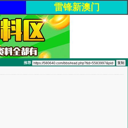
雷锋新澳门
推荐