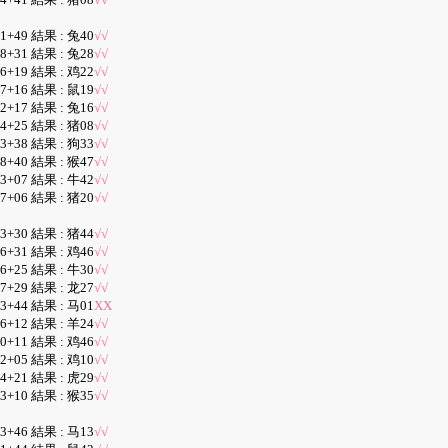
11+49 結果 : 兔40
√√
18+31 結果 : 兔28
√√
46+19 結果 : 鸡22
√√
07+16 結果 : 鼠19
√√
32+17 結果 : 兔16
√√
14+25 結果 : 猪08
√√
43+38 結果 : 狗33
√√
48+40 結果 : 猴47
√√
33+07 結果 : 牛42
√√
47+06 結果 : 猪20
√√
43+30 結果 : 猪44
√√
06+31 結果 : 鸡46
√√
06+25 結果 : 牛30
√√
17+29 結果 : 龙27
√√
43+44 結果 : 马01
XX
46+12 結果 : 羊24
√√
20+11 結果 : 鸡46
√√
22+05 結果 : 鸡10
√√
04+21 結果 : 虎29
√√
33+10 結果 : 猴35
√√
33+46 結果 : 马13
√√