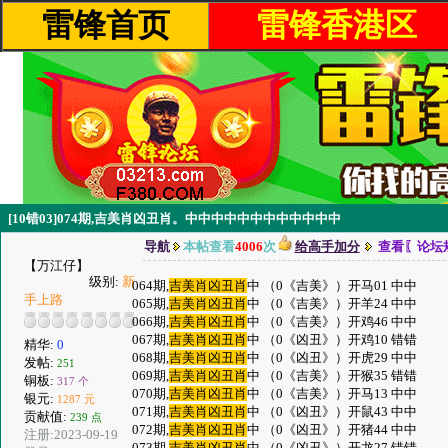
雷锋首页
雷锋香港区
[10错03]074期,吉美肖凶丑肖。中中中中中中中中中中中中
导航
本帖查看
4006
次
给高手加分
查看〖论坛
【万江仔】
级别:
新
064期,
吉美肖凶丑肖
中 （0《吉美》）开马01 中中
手上路
065期,
吉美肖凶丑肖
中 （0《吉美》）开羊24 中中
066期,
吉美肖凶丑肖
中 （0《吉美》）开鸡46 中中
067期,
吉美肖凶丑肖
中 （0《凶丑》）开鸡10 错错
精华:
0
068期,
吉美肖凶丑肖
中 （0《凶丑》）开虎29 中中
发帖:
251
069期,
吉美肖凶丑肖
中 （0《吉美》）开猴35 错错
铜板:
317 个
070期,
吉美肖凶丑肖
中 （0《吉美》）开马13 中中
银元:
1287 元
071期,
吉美肖凶丑肖
中 （0《凶丑》）开鼠43 中中
贡献值:
239 点
072期,
吉美肖凶丑肖
中 （0《凶丑》）开猪44 中中
注册:2023-09-19
073期,
吉美肖凶丑肖
中 （0《凶丑》）开龙27 错错