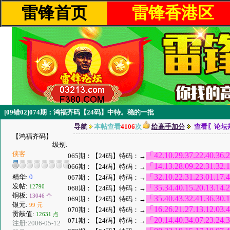
雷锋首页
雷锋香港区
[09错02]074期：鸿福齐码【24码】中特。稳的一批
导航
本帖查看
4106
次
给高手加分
查看〖论坛
【鸿福齐码】
级别:
侠客
「42.10.29.37.22.40.36.2
065期：【24码】特码：→
「14.13.28.09.22.31.32.1
066期：【24码】特码：→
「32.10.22.31.23.01.17.4
精华:
0
067期：【24码】特码：→
发帖:
12790
「35.34.40.15.20.13.14.2
068期：【24码】特码：→
铜板:
13046 个
「35.40.43.32.41.36.30.1
069期：【24码】特码：→
银元:
99 元
「16.26.21.27.13.12.03.4
070期：【24码】特码：→
贡献值:
12631 点
「20.14.40.34.07.23.24.3
071期：【24码】特码：→
注册:2006-05-12