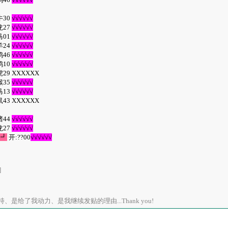
牛30
√√√√√√
龙27
√√√√√√
马01
√√√√√√
羊24
√√√√√√
鸡46
√√√√√√
鸡10
√√√√√√
29 XXXXXX
猴35
√√√√√√
马13
√√√√√√
43 XXXXXX
猪44
√√√√√√
龙27
√√√√√√
肖┛
开:??00
√√√√√√
]
是给了我动力、是我继续发贴的理由...Thank you!