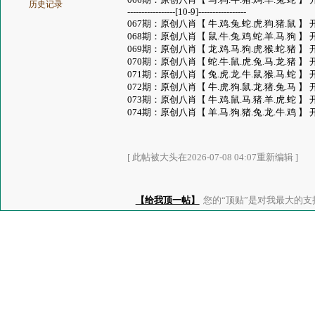
历史记录
-----------------[10-9]-----------------
067期：原创八肖【 牛.鸡.兔.蛇.虎.狗.猪.鼠 】
068期：原创八肖【 鼠.牛.兔.鸡.蛇.羊.马.狗 】
069期：原创八肖【 龙.鸡.马.狗.虎.猴.蛇.猪 】
070期：原创八肖【 蛇.牛.鼠.虎.兔.马.龙.猪 】
071期：原创八肖【 兔.虎.龙.牛.鼠.猴.马.蛇 】
072期：原创八肖【 牛.虎.狗.鼠.龙.猪.兔.马 】
073期：原创八肖【 牛.鸡.鼠.马.猪.羊.虎.蛇 】
074期：原创八肖【 羊.马.狗.猪.兔.龙.牛.鸡 】
[ 此帖被大头在2026-07-08 04:07重新编辑 ]
【给我顶一帖】
您的“顶贴”是对我最大的支持、