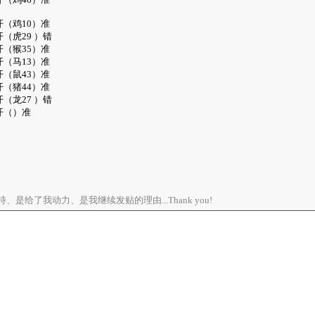
 开（鸡10）准
 开（虎29 ）错
 开（猴35）准
 开（马13）准
 开（鼠43）准
 开（猪44）准
 开（龙27 ）错
 开（）准
是给了我动力、是我继续发贴的理由...Thank you!