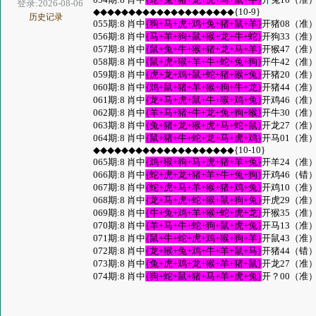
登录:2026-08-06
◆◆◆◆◆◆◆◆◆◆◆◆◆◆◆◆◆◆◆◆{10-9}
历史记录
055期:8 肖中
{狗+马+虎+鸡+兔+猪+鼠+羊}
开猪08（准
056期:8 肖中
{马+羊+狗+鼠+猴+龙+牛+蛇}
开狗33（准
057期:8 肖中
{鼠+兔+牛+猴+猪+龙+马+羊}
开猴47（准
058期:8 肖中
{鼠+虎+猴+羊+牛+蛇+兔+狗}
开牛42（准
059期:8 肖中
{虎+龙+鸡+鼠+蛇+猪+猴+兔}
开猪20（准
060期:8 肖中
{鸡+鼠+猪+羊+猴+狗+牛+龙}
开猪44（准
061期:8 肖中
{龙+马+虎+鼠+牛+猴+鸡+兔}
开鸡46（准
062期:8 肖中
{羊+马+猪+牛+龙+兔+狗+猴}
开牛30（准
063期:8 肖中
{兔+猪+龙+猴+虎+马+蛇+鼠}
开龙27（准
064期:8 肖中
{鼠+猪+牛+蛇+龙+马+虎+鸡}
开马01（准
◆◆◆◆◆◆◆◆◆◆◆◆◆◆◆◆◆◆◆◆{10-10}
065期:8 肖中
{鸡+猴+狗+马+虎+猪+羊+兔}
开羊24（准
066期:8 肖中
{蛇+虎+龙+猪+羊+牛+兔+狗}
开鸡46（错
067期:8 肖中
{蛇+虎+马+羊+猴+猪+鸡+兔}
开鸡10（准
068期:8 肖中
{龙+马+虎+蛇+猴+鼠+狗+兔}
开虎29（准
069期:8 肖中
{牛+兔+鸡+羊+猴+蛇+虎+龙}
开猴35（准
070期:8 肖中
{羊+马+牛+蛇+狗+鼠+虎+兔}
开马13（准
071期:8 肖中
{鼠+牛+蛇+虎+鸡+猴+狗+羊}
开鼠43（准
072期:8 肖中
{龙+猴+兔+鸡+牛+羊+鼠+马}
开猪44（错
073期:8 肖中
{兔+虎+鸡+龙+猴+羊+猪+鼠}
开龙27（准
074期:8 肖中
{狗+蛇+鼠+猪+马+羊+虎+兔}
开？00（准