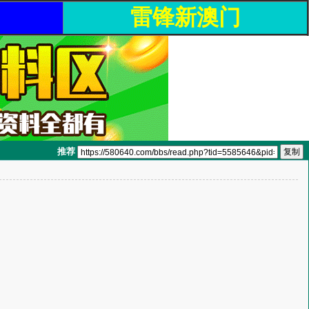
雷锋新澳门
推荐