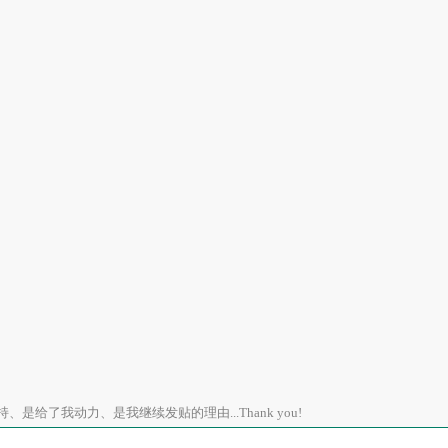
是给了我动力、是我继续发贴的理由...Thank you!