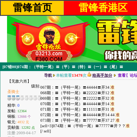
雷锋首页
雷锋香港区
[07错00]074期：（平特一尾）〓（平）〓（特）〓（一）〓（尾）〓
导航
本帖查看
13479
次
给高手加分
查看〖论
【无敌六肖】
级别:
067期：〓（平特一尾）〓44444〓开34
准
圣骑士
068期：〓（平特一尾）〓22222〓开12
准
069期：〓（平特一尾）〓22222〓开32
准
070期：〓（平特一尾）〓44444〓开14
准
精华:
0
071期：〓（平特一尾）〓11111〓开31
准
发帖:
12364
072期：〓（平特一尾）〓44444〓开14 44
准
铜板:
12666 个
073期：〓（平特一尾）〓77777〓开37 27
准
银元:
4832 元
[sell=3]074期：〓（平特一尾）〓77777〓开？？
准
贡献值:
12282 点
[/ sell]
注册:2009-04-17