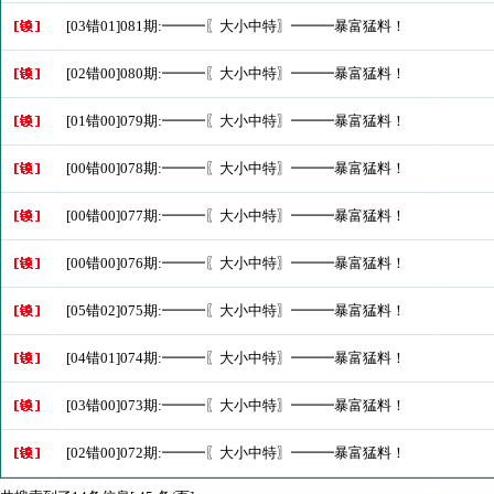
[03错01]081期:━━━〖大小中特〗━━━暴富猛料！
[02错00]080期:━━━〖大小中特〗━━━暴富猛料！
[01错00]079期:━━━〖大小中特〗━━━暴富猛料！
[00错00]078期:━━━〖大小中特〗━━━暴富猛料！
[00错00]077期:━━━〖大小中特〗━━━暴富猛料！
[00错00]076期:━━━〖大小中特〗━━━暴富猛料！
[05错02]075期:━━━〖大小中特〗━━━暴富猛料！
[04错01]074期:━━━〖大小中特〗━━━暴富猛料！
[03错00]073期:━━━〖大小中特〗━━━暴富猛料！
[02错00]072期:━━━〖大小中特〗━━━暴富猛料！