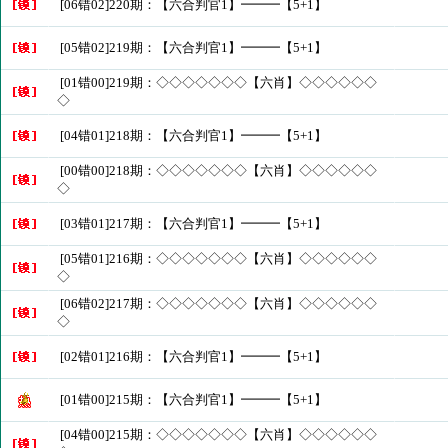
[06错02]220期：【六合判官1】━━━【5+1】
[05错02]219期：【六合判官1】━━━【5+1】
[01错00]219期：◇◇◇◇◇◇◇【六肖】◇◇◇◇◇◇
◇
[04错01]218期：【六合判官1】━━━【5+1】
[00错00]218期：◇◇◇◇◇◇◇【六肖】◇◇◇◇◇◇
◇
[03错01]217期：【六合判官1】━━━【5+1】
[05错01]216期：◇◇◇◇◇◇◇【六肖】◇◇◇◇◇◇
◇
[06错02]217期：◇◇◇◇◇◇◇【六肖】◇◇◇◇◇◇
◇
[02错01]216期：【六合判官1】━━━【5+1】
[01错00]215期：【六合判官1】━━━【5+1】
[04错00]215期：◇◇◇◇◇◇◇【六肖】◇◇◇◇◇◇