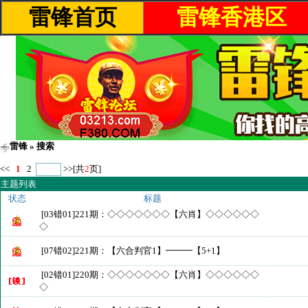
雷锋首页
雷锋香港区
雷锋
» 搜索
<<
1
2
>>
[共
2
页]
主题列表
状态
标题
[03错01]221期：◇◇◇◇◇◇◇【六肖】◇◇◇◇◇◇
◇
[07错02]221期：【六合判官1】━━━【5+1】
[02错01]220期：◇◇◇◇◇◇◇【六肖】◇◇◇◇◇◇
◇