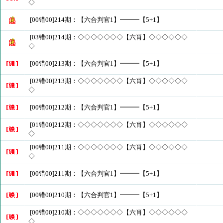
◇
[00错00]214期：【六合判官1】━━━【5+1】
[03错00]214期：◇◇◇◇◇◇◇【六肖】◇◇◇◇◇◇
◇
[00错00]213期：【六合判官1】━━━【5+1】
[02错00]213期：◇◇◇◇◇◇◇【六肖】◇◇◇◇◇◇
◇
[00错00]212期：【六合判官1】━━━【5+1】
[01错00]212期：◇◇◇◇◇◇◇【六肖】◇◇◇◇◇◇
◇
[00错00]211期：◇◇◇◇◇◇◇【六肖】◇◇◇◇◇◇
◇
[00错00]211期：【六合判官1】━━━【5+1】
[00错00]210期：【六合判官1】━━━【5+1】
[00错00]210期：◇◇◇◇◇◇◇【六肖】◇◇◇◇◇◇
◇