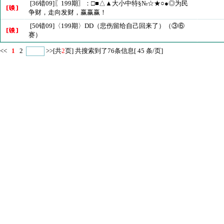
[36错09]〖199期〗：□■△▲大小中特§№☆★○●◎为民
争财，走向发财，赢赢赢！
[50错09]〈199期〉DD（悲伤留给自己回来了）（③⑥
赛）
<<
1
2
>>
[共
2
页] 共搜索到了76条信息[ 45 条/页]