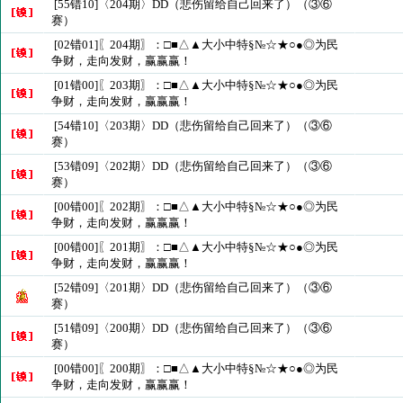
[55错10]〈204期〉DD（悲伤留给自己回来了）（③⑥
赛）
[02错01]〖204期〗：□■△▲大小中特§№☆★○●◎为民
争财，走向发财，赢赢赢！
[01错00]〖203期〗：□■△▲大小中特§№☆★○●◎为民
争财，走向发财，赢赢赢！
[54错10]〈203期〉DD（悲伤留给自己回来了）（③⑥
赛）
[53错09]〈202期〉DD（悲伤留给自己回来了）（③⑥
赛）
[00错00]〖202期〗：□■△▲大小中特§№☆★○●◎为民
争财，走向发财，赢赢赢！
[00错00]〖201期〗：□■△▲大小中特§№☆★○●◎为民
争财，走向发财，赢赢赢！
[52错09]〈201期〉DD（悲伤留给自己回来了）（③⑥
赛）
[51错09]〈200期〉DD（悲伤留给自己回来了）（③⑥
赛）
[00错00]〖200期〗：□■△▲大小中特§№☆★○●◎为民
争财，走向发财，赢赢赢！