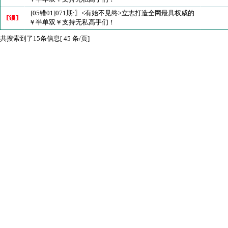
[05错01]071期:〗<有始不见终>立志打造全网最具权威的
￥半单双￥支持无私高手们！
共搜索到了15条信息[ 45 条/页]