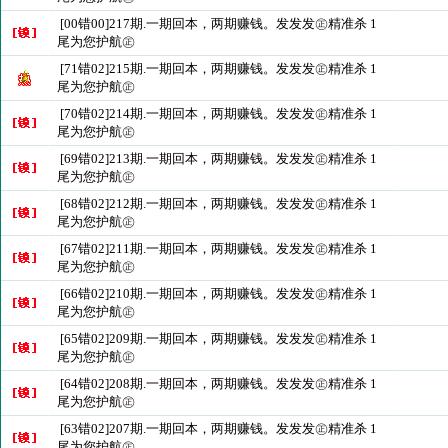
[00错00]217期.一期回本，两期赚钱。发发发㊣精准杀 1
尾为您护航㊣
[71错02]215期.一期回本，两期赚钱。发发发㊣精准杀 1
尾为您护航㊣
[70错02]214期.一期回本，两期赚钱。发发发㊣精准杀 1
尾为您护航㊣
[69错02]213期.一期回本，两期赚钱。发发发㊣精准杀 1
尾为您护航㊣
[68错02]212期.一期回本，两期赚钱。发发发㊣精准杀 1
尾为您护航㊣
[67错02]211期.一期回本，两期赚钱。发发发㊣精准杀 1
尾为您护航㊣
[66错02]210期.一期回本，两期赚钱。发发发㊣精准杀 1
尾为您护航㊣
[65错02]209期.一期回本，两期赚钱。发发发㊣精准杀 1
尾为您护航㊣
[64错02]208期.一期回本，两期赚钱。发发发㊣精准杀 1
尾为您护航㊣
[63错02]207期.一期回本，两期赚钱。发发发㊣精准杀 1
尾为您护航㊣