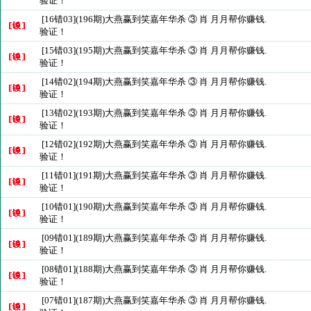
验证！
[16错03](196期)大燕赢到笑嘉年华杀 ③ 肖 月月帮你赚钱.
验证！
[15错03](195期)大燕赢到笑嘉年华杀 ③ 肖 月月帮你赚钱.
验证！
[14错02](194期)大燕赢到笑嘉年华杀 ③ 肖 月月帮你赚钱.
验证！
[13错02](193期)大燕赢到笑嘉年华杀 ③ 肖 月月帮你赚钱.
验证！
[12错02](192期)大燕赢到笑嘉年华杀 ③ 肖 月月帮你赚钱.
验证！
[11错01](191期)大燕赢到笑嘉年华杀 ③ 肖 月月帮你赚钱.
验证！
[10错01](190期)大燕赢到笑嘉年华杀 ③ 肖 月月帮你赚钱.
验证！
[09错01](189期)大燕赢到笑嘉年华杀 ③ 肖 月月帮你赚钱.
验证！
[08错01](188期)大燕赢到笑嘉年华杀 ③ 肖 月月帮你赚钱.
验证！
[07错01](187期)大燕赢到笑嘉年华杀 ③ 肖 月月帮你赚钱.