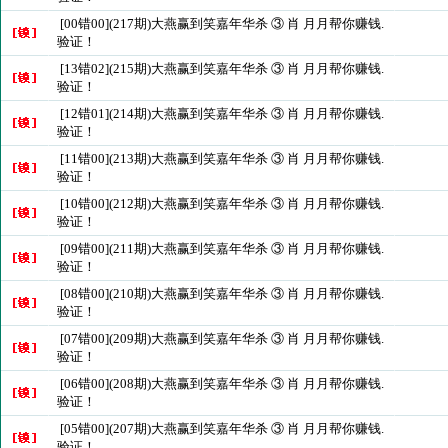
[00错00](217期)大燕赢到笑嘉年华杀 ③ 肖 月月帮你赚钱.
验证！
[13错02](215期)大燕赢到笑嘉年华杀 ③ 肖 月月帮你赚钱.
验证！
[12错01](214期)大燕赢到笑嘉年华杀 ③ 肖 月月帮你赚钱.
验证！
[11错00](213期)大燕赢到笑嘉年华杀 ③ 肖 月月帮你赚钱.
验证！
[10错00](212期)大燕赢到笑嘉年华杀 ③ 肖 月月帮你赚钱.
验证！
[09错00](211期)大燕赢到笑嘉年华杀 ③ 肖 月月帮你赚钱.
验证！
[08错00](210期)大燕赢到笑嘉年华杀 ③ 肖 月月帮你赚钱.
验证！
[07错00](209期)大燕赢到笑嘉年华杀 ③ 肖 月月帮你赚钱.
验证！
[06错00](208期)大燕赢到笑嘉年华杀 ③ 肖 月月帮你赚钱.
验证！
[05错00](207期)大燕赢到笑嘉年华杀 ③ 肖 月月帮你赚钱.
验证！