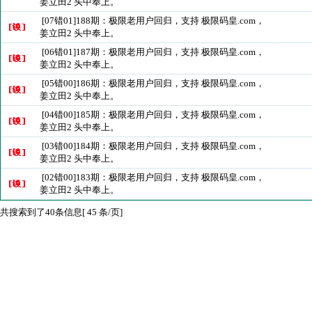
姜立田2 头中奉上。
[07错01]188期：极限老用户回归，支持 极限码皇.com，
姜立田2 头中奉上。
[06错01]187期：极限老用户回归，支持 极限码皇.com，
姜立田2 头中奉上。
[05错00]186期：极限老用户回归，支持 极限码皇.com，
姜立田2 头中奉上。
[04错00]185期：极限老用户回归，支持 极限码皇.com，
姜立田2 头中奉上。
[03错00]184期：极限老用户回归，支持 极限码皇.com，
姜立田2 头中奉上。
[02错00]183期：极限老用户回归，支持 极限码皇.com，
姜立田2 头中奉上。
共搜索到了40条信息[ 45 条/页]