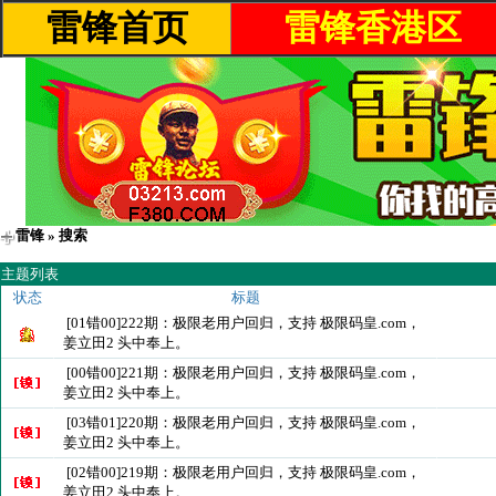
雷锋首页
雷锋香港区
雷锋
» 搜索
主题列表
状态
标题
[01错00]222期：极限老用户回归，支持 极限码皇.com，
姜立田2 头中奉上。
[00错00]221期：极限老用户回归，支持 极限码皇.com，
姜立田2 头中奉上。
[03错01]220期：极限老用户回归，支持 极限码皇.com，
姜立田2 头中奉上。
[02错00]219期：极限老用户回归，支持 极限码皇.com，
姜立田2 头中奉上。