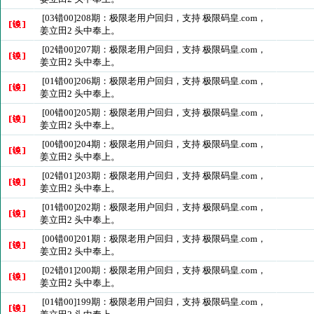
[03错00]208期：极限老用户回归，支持 极限码皇.com，
姜立田2 头中奉上。
[02错00]207期：极限老用户回归，支持 极限码皇.com，
姜立田2 头中奉上。
[01错00]206期：极限老用户回归，支持 极限码皇.com，
姜立田2 头中奉上。
[00错00]205期：极限老用户回归，支持 极限码皇.com，
姜立田2 头中奉上。
[00错00]204期：极限老用户回归，支持 极限码皇.com，
姜立田2 头中奉上。
[02错01]203期：极限老用户回归，支持 极限码皇.com，
姜立田2 头中奉上。
[01错00]202期：极限老用户回归，支持 极限码皇.com，
姜立田2 头中奉上。
[00错00]201期：极限老用户回归，支持 极限码皇.com，
姜立田2 头中奉上。
[02错01]200期：极限老用户回归，支持 极限码皇.com，
姜立田2 头中奉上。
[01错00]199期：极限老用户回归，支持 极限码皇.com，