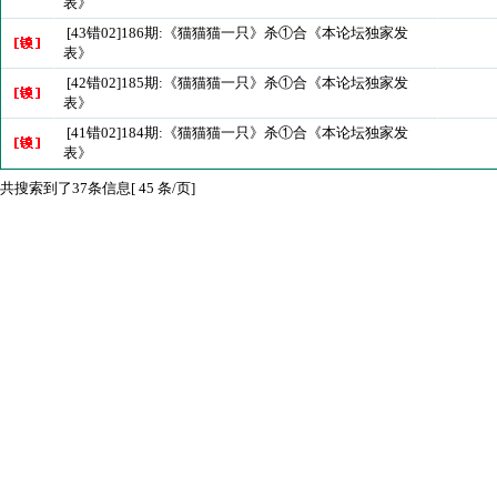
表》
[43错02]186期:《猫猫猫一只》杀①合《本论坛独家发
表》
[42错02]185期:《猫猫猫一只》杀①合《本论坛独家发
表》
[41错02]184期:《猫猫猫一只》杀①合《本论坛独家发
表》
共搜索到了37条信息[ 45 条/页]