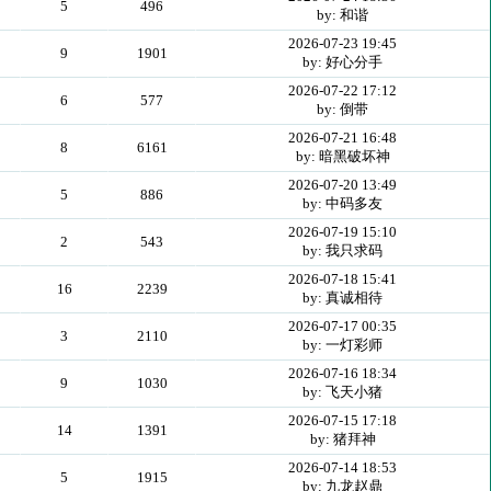
5
496
by: 和谐
2026-07-23 19:45
9
1901
by: 好心分手
2026-07-22 17:12
6
577
by: 倒带
2026-07-21 16:48
8
6161
by: 暗黑破坏神
2026-07-20 13:49
5
886
by: 中码多友
2026-07-19 15:10
2
543
by: 我只求码
2026-07-18 15:41
16
2239
by: 真诚相待
2026-07-17 00:35
3
2110
by: 一灯彩师
2026-07-16 18:34
9
1030
by: 飞天小猪
2026-07-15 17:18
14
1391
by: 猪拜神
2026-07-14 18:53
5
1915
by: 九龙赵鼎