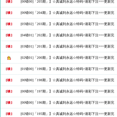
[00错00]「205期」】☆真诚到永远☆特码=港彩下注===更新完
[00错00]「204期」】☆真诚到永远☆特码=港彩下注===更新完
[05错02]「203期」】☆真诚到永远☆特码=港彩下注===更新完
[04错01]「202期」】☆真诚到永远☆特码=港彩下注===更新完
[03错01]「201期」】☆真诚到永远☆特码=港彩下注===更新完
[02错01]「200期」】☆真诚到永远☆特码=港彩下注===更新完
[01错00]「199期」】☆真诚到永远☆特码=港彩下注===更新完
[00错00]「198期」】☆真诚到永远☆特码=港彩下注===更新完
[00错00]「197期」】☆真诚到永远☆特码=港彩下注===更新完
[00错00]「196期」】☆真诚到永远☆特码=港彩下注===更新完
[02错01]「195期」】☆真诚到永远☆特码=港彩下注===更新完