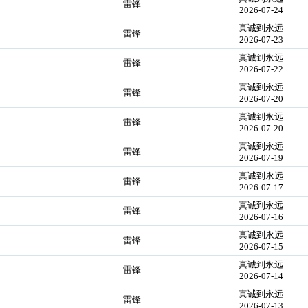
雷锋
2026-07-24
真诚到永远
雷锋
2026-07-23
真诚到永远
雷锋
2026-07-22
真诚到永远
雷锋
2026-07-20
真诚到永远
雷锋
2026-07-20
真诚到永远
雷锋
2026-07-19
真诚到永远
雷锋
2026-07-17
真诚到永远
雷锋
2026-07-16
真诚到永远
雷锋
2026-07-15
真诚到永远
雷锋
2026-07-14
真诚到永远
雷锋
2026-07-13