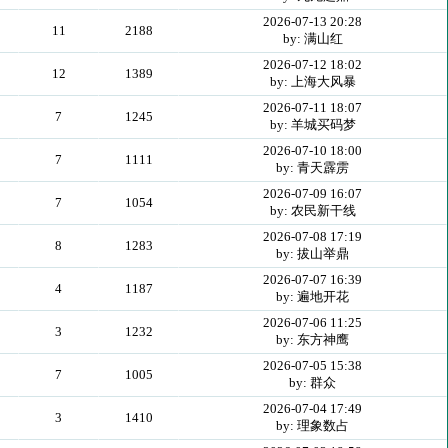
2026-07-13 20:28
11
2188
by: 满山红
2026-07-12 18:02
12
1389
by: 上海大风暴
2026-07-11 18:07
7
1245
by: 羊城买码梦
2026-07-10 18:00
7
1111
by: 青天霹雳
2026-07-09 16:07
7
1054
by: 农民新干线
2026-07-08 17:19
8
1283
by: 拔山举鼎
2026-07-07 16:39
4
1187
by: 遍地开花
2026-07-06 11:25
3
1232
by: 东方神鹰
2026-07-05 15:38
7
1005
by: 群众
2026-07-04 17:49
3
1410
by: 理象数占