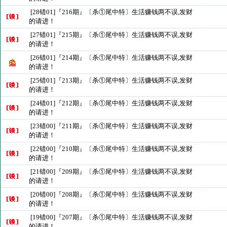
[28错01]『216期』〔杀①尾中特〕生活赚钱两不误,发财
的请进！
[27错01]『215期』〔杀①尾中特〕生活赚钱两不误,发财
的请进！
[26错01]『214期』〔杀①尾中特〕生活赚钱两不误,发财
的请进！
[25错01]『213期』〔杀①尾中特〕生活赚钱两不误,发财
的请进！
[24错01]『212期』〔杀①尾中特〕生活赚钱两不误,发财
的请进！
[23错00]『211期』〔杀①尾中特〕生活赚钱两不误,发财
的请进！
[22错00]『210期』〔杀①尾中特〕生活赚钱两不误,发财
的请进！
[21错00]『209期』〔杀①尾中特〕生活赚钱两不误,发财
的请进！
[20错00]『208期』〔杀①尾中特〕生活赚钱两不误,发财
的请进！
[19错00]『207期』〔杀①尾中特〕生活赚钱两不误,发财
的请进！