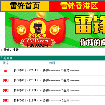
雷锋首页
雷锋香港区
雷锋
» 搜索
主题列表
状态
标题
[00错00]〈221期〉不要和=======<6生肖>=====
[00错00]〈220期〉不要和=======<6生肖>=====
[02错01]〈219期〉不要和=======<6生肖>=====
[01错00]〈218期〉不要和=======<6生肖>=====