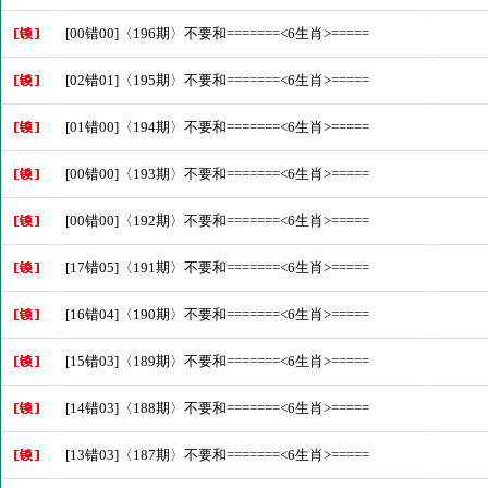
[00错00]〈196期〉不要和=======<6生肖>=====
[02错01]〈195期〉不要和=======<6生肖>=====
[01错00]〈194期〉不要和=======<6生肖>=====
[00错00]〈193期〉不要和=======<6生肖>=====
[00错00]〈192期〉不要和=======<6生肖>=====
[17错05]〈191期〉不要和=======<6生肖>=====
[16错04]〈190期〉不要和=======<6生肖>=====
[15错03]〈189期〉不要和=======<6生肖>=====
[14错03]〈188期〉不要和=======<6生肖>=====
[13错03]〈187期〉不要和=======<6生肖>=====