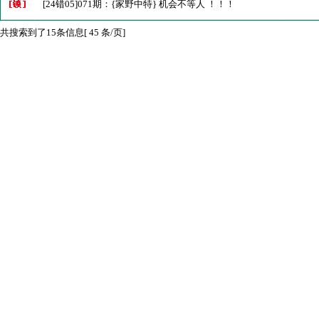
[24错05]071期：{家野中特} 机会不等人 ！！！
共搜索到了15条信息[ 45 条/页]