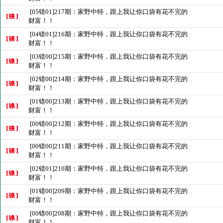
[05错01]217期：家野中特，跟上我让你口袋有花不完的
财富！！
[04错01]216期：家野中特，跟上我让你口袋有花不完的
财富！！
[03错00]215期：家野中特，跟上我让你口袋有花不完的
财富！！
[02错00]214期：家野中特，跟上我让你口袋有花不完的
财富！！
[01错00]213期：家野中特，跟上我让你口袋有花不完的
财富！！
[00错00]212期：家野中特，跟上我让你口袋有花不完的
财富！！
[00错00]211期：家野中特，跟上我让你口袋有花不完的
财富！！
[02错01]210期：家野中特，跟上我让你口袋有花不完的
财富！！
[01错00]209期：家野中特，跟上我让你口袋有花不完的
财富！！
[00错00]208期：家野中特，跟上我让你口袋有花不完的
财富！！