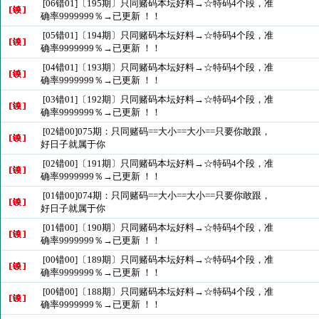
[06错01]〔195期〕只同赌码本坛好料→☆特码4个段，准
确率9999999％→已更新 ！！
[05错01]〔194期〕只同赌码本坛好料→☆特码4个段，准
确率9999999％→已更新 ！！
[04错01]〔193期〕只同赌码本坛好料→☆特码4个段，准
确率9999999％→已更新 ！！
[03错01]〔192期〕只同赌码本坛好料→☆特码4个段，准
确率9999999％→已更新 ！！
[02错00]075期：只同赌码==大小==大小==只要你敢跟，
好日子就属于你
[02错00]〔191期〕只同赌码本坛好料→☆特码4个段，准
确率9999999％→已更新 ！！
[01错00]074期：只同赌码==大小==大小==只要你敢跟，
好日子就属于你
[01错00]〔190期〕只同赌码本坛好料→☆特码4个段，准
确率9999999％→已更新 ！！
[00错00]〔189期〕只同赌码本坛好料→☆特码4个段，准
确率9999999％→已更新 ！！
[00错00]〔188期〕只同赌码本坛好料→☆特码4个段，准
确率9999999％→已更新 ！！