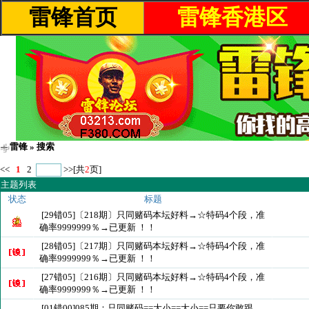
雷锋首页
雷锋香港区
雷锋
» 搜索
<<
1
2
>>
[共
2
页]
主题列表
状态
标题
[29错05]〔218期〕只同赌码本坛好料→☆特码4个段，准
确率9999999％→已更新 ！！
[28错05]〔217期〕只同赌码本坛好料→☆特码4个段，准
确率9999999％→已更新 ！！
[27错05]〔216期〕只同赌码本坛好料→☆特码4个段，准
确率9999999％→已更新 ！！
[01错00]085期：只同赌码==大小==大小==只要你敢跟，