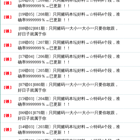
[20错05]〔209期〕只同赌码本坛好料→☆特码4个段，准
确率9999999％→已更新 ！！
[19错05]〔208期〕只同赌码本坛好料→☆特码4个段，准
确率9999999％→已更新 ！！
[08错02]081期：只同赌码==大小==大小==只要你敢跟，
好日子就属于你
[18错05]〔207期〕只同赌码本坛好料→☆特码4个段，准
确率9999999％→已更新 ！！
[17错04]〔206期〕只同赌码本坛好料→☆特码4个段，准
确率9999999％→已更新 ！！
[16错03]〔205期〕只同赌码本坛好料→☆特码4个段，准
确率9999999％→已更新 ！！
[07错01]080期：只同赌码==大小==大小==只要你敢跟，
好日子就属于你
[15错03]〔204期〕只同赌码本坛好料→☆特码4个段，准
确率9999999％→已更新 ！！
[06错01]079期：只同赌码==大小==大小==只要你敢跟，
好日子就属于你
[14错03]〔203期〕只同赌码本坛好料→☆特码4个段，准
确率9999999％→已更新 ！！