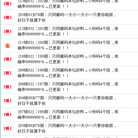
[13错03]〔202期〕只同赌码本坛好料→☆特码4个段，准
确率9999999％→已更新 ！！
[05错01]078期：只同赌码==大小==大小==只要你敢跟，
好日子就属于你
[12错03]〔201期〕只同赌码本坛好料→☆特码4个段，准
确率9999999％→已更新 ！！
[11错03]〔200期〕只同赌码本坛好料→☆特码4个段，准
确率9999999％→已更新 ！！
[10错02]〔199期〕只同赌码本坛好料→☆特码4个段，准
确率9999999％→已更新 ！！
[09错02]〔198期〕只同赌码本坛好料→☆特码4个段，准
确率9999999％→已更新 ！！
[08错02]〔197期〕只同赌码本坛好料→☆特码4个段，准
确率9999999％→已更新 ！！
[04错00]077期：只同赌码==大小==大小==只要你敢跟，
好日子就属于你
[07错02]〔196期〕只同赌码本坛好料→☆特码4个段，准
确率9999999％→已更新 ！！
[03错00]076期：只同赌码==大小==大小==只要你敢跟，
好日子就属于你