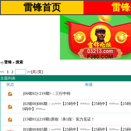
雷锋首页
雷锋
雷锋
» 搜索
<<
1
2
>>
[共
2
页]
主题列表
状态
标题
[06错02]<219期>：三行中特
[02错00]086期：---===【25码中】===---【25码中】===---【25码
5码中】===---
[15错01]{219期}原创〈杀1段〉实力见证！
[01错00]085期：---===【25码中】===---【25码中】===---【25码