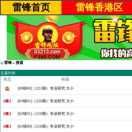
雷锋首页
雷锋香港区
雷锋
» 搜索
主题列表
状态
标题
[00错00]（221期）专业研究 大小
[03错01]（220期）专业研究 大小
[02错01]（219期）专业研究 大小
[01错00]（218期）专业研究 大小