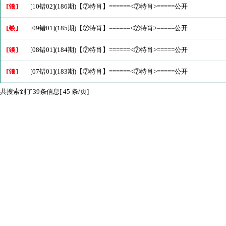
[10错02](186期)【⑦特肖】======<⑦特肖>=====公开
[09错01](185期)【⑦特肖】======<⑦特肖>=====公开
[08错01](184期)【⑦特肖】======<⑦特肖>=====公开
[07错01](183期)【⑦特肖】======<⑦特肖>=====公开
共搜索到了39条信息[ 45 条/页]