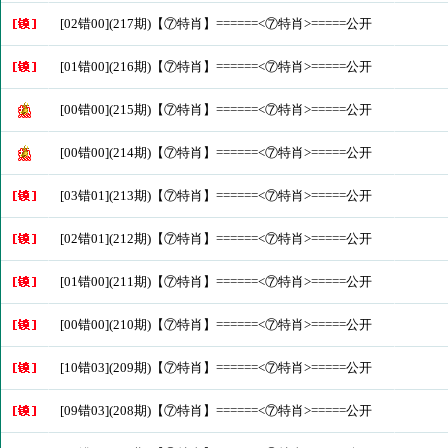
[02错00](217期)【⑦特肖】======<⑦特肖>=====公开
[01错00](216期)【⑦特肖】======<⑦特肖>=====公开
[00错00](215期)【⑦特肖】======<⑦特肖>=====公开
[00错00](214期)【⑦特肖】======<⑦特肖>=====公开
[03错01](213期)【⑦特肖】======<⑦特肖>=====公开
[02错01](212期)【⑦特肖】======<⑦特肖>=====公开
[01错00](211期)【⑦特肖】======<⑦特肖>=====公开
[00错00](210期)【⑦特肖】======<⑦特肖>=====公开
[10错03](209期)【⑦特肖】======<⑦特肖>=====公开
[09错03](208期)【⑦特肖】======<⑦特肖>=====公开