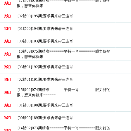
[17错03]076期精准=======平特一肖========眼力好的
很，想来你就来======
[02错00]195期;要求再来@三连肖
[01错00]194期;要求再来@三连肖
[00错00]193期;要求再来@三连肖
[16错03]075期精准=======平特一肖========眼力好的
很，想来你就来======
[03错01]192期;要求再来@三连肖
[02错01]191期;要求再来@三连肖
[15错02]074期精准=======平特一肖========眼力好的
很，想来你就来======
[01错00]190期;要求再来@三连肖
[00错00]189期;要求再来@三连肖
[14错02]073期精准=======平特一肖========眼力好的