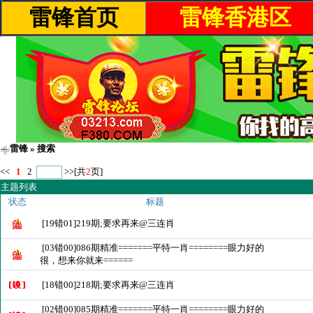
雷锋首页
雷锋香港区
雷锋
» 搜索
<<
1
2
>>
[共
2
页]
主题列表
状态
标题
[19错01]219期;要求再来@三连肖
[03错00]086期精准=======平特一肖========眼力好的
很，想来你就来======
[18错00]218期;要求再来@三连肖
[02错00]085期精准=======平特一肖========眼力好的