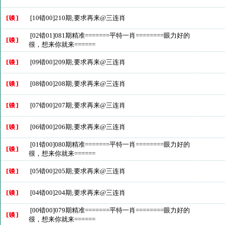
[10错00]210期;要求再来@三连肖
[02错01]081期精准=======平特一肖========眼力好的
很，想来你就来======
[09错00]209期;要求再来@三连肖
[08错00]208期;要求再来@三连肖
[07错00]207期;要求再来@三连肖
[06错00]206期;要求再来@三连肖
[01错00]080期精准=======平特一肖========眼力好的
很，想来你就来======
[05错00]205期;要求再来@三连肖
[04错00]204期;要求再来@三连肖
[00错00]079期精准=======平特一肖========眼力好的
很，想来你就来======