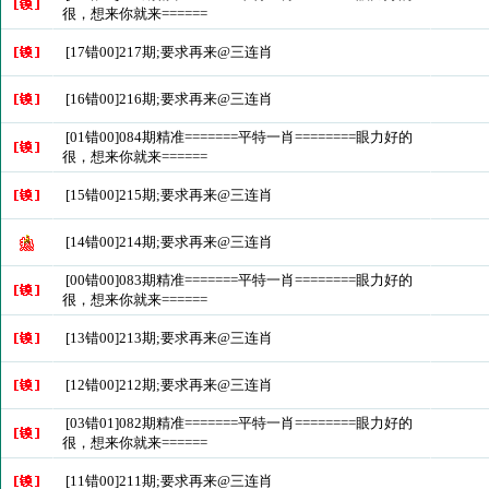
很，想来你就来======
[17错00]217期;要求再来@三连肖
[16错00]216期;要求再来@三连肖
[01错00]084期精准=======平特一肖========眼力好的
很，想来你就来======
[15错00]215期;要求再来@三连肖
[14错00]214期;要求再来@三连肖
[00错00]083期精准=======平特一肖========眼力好的
很，想来你就来======
[13错00]213期;要求再来@三连肖
[12错00]212期;要求再来@三连肖
[03错01]082期精准=======平特一肖========眼力好的
很，想来你就来======
[11错00]211期;要求再来@三连肖