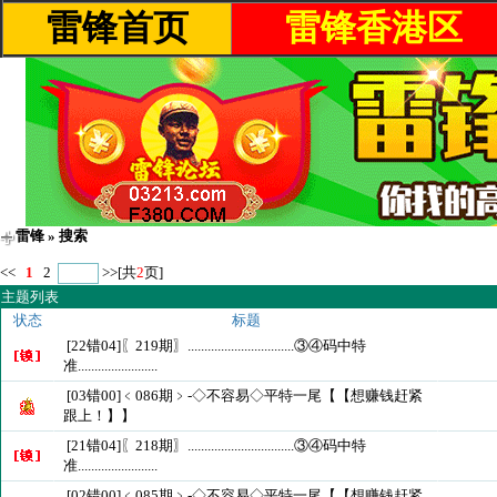
雷锋首页
雷锋香港区
雷锋
» 搜索
<<
1
2
>>
[共
2
页]
主题列表
状态
标题
[22错04]〖219期〗................................③④码中特
准........................
[03错00]﹤086期﹥-◇不容易◇平特一尾【【想赚钱赶紧
跟上！】】
[21错04]〖218期〗................................③④码中特
准........................
[02错00]﹤085期﹥-◇不容易◇平特一尾【【想赚钱赶紧