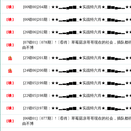
[00错00]204期：★★▂▃▄▆▇_★实战特六肖★_▇▆▄▃▂★
[00错00]203期：★★▂▃▄▆▇_★实战特六肖★_▇▆▄▃▂★
[26错06]202期：★★▂▃▄▆▇_★实战特六肖★_▇▆▄▃▂★
[07错01]〔078期〕!〔⑥肖〕草莓菇凉哥哥现在的社会，插队
由不博
[25错06]201期：★★▂▃▄▆▇_★实战特六肖★_▇▆▄▃▂★
[24错06]200期：★★▂▃▄▆▇_★实战特六肖★_▇▆▄▃▂★
[23错05]199期：★★▂▃▄▆▇_★实战特六肖★_▇▆▄▃▂★
[22错05]198期：★★▂▃▄▆▇_★实战特六肖★_▇▆▄▃▂★
[21错05]197期：★★▂▃▄▆▇_★实战特六肖★_▇▆▄▃▂★
[06错01]〔077期〕!〔⑥肖〕草莓菇凉哥哥现在的社会，插队
由不博