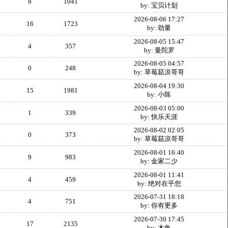
8
1041
by: 宝贝计划
2026-08-06 17:27
16
1723
by: 劲量
2026-08-05 15:47
4
357
by: 曼陀罗
2026-08-05 04:57
0
248
by: 草莓菇凉哥哥
2026-08-04 19:30
15
1981
by: 小陈
2026-08-03 05:00
1
339
by: 快乐天涯
2026-08-02 02:05
0
373
by: 草莓菇凉哥哥
2026-08-01 16:40
9
983
by: 金家二少
2026-08-01 11:41
4
459
by: 绝对在乎您
2026-07-31 18:18
4
751
by: 你有更多
2026-07-30 17:45
17
2135
by: 木鱼