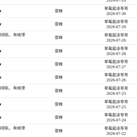
2026-07-29
草莓菇凉哥哥
★
雷锋
2026-07-30
草莓菇凉哥哥
★
雷锋
2026-07-29
都得排队。有啥理
草莓菇凉哥哥
雷锋
2026-07-26
草莓菇凉哥哥
★
雷锋
2026-07-28
草莓菇凉哥哥
★
雷锋
2026-07-27
草莓菇凉哥哥
★
雷锋
2026-07-26
都得排队。有啥理
草莓菇凉哥哥
雷锋
2026-07-23
草莓菇凉哥哥
★
雷锋
2026-07-25
草莓菇凉哥哥
★
雷锋
2026-07-24
都得排队。有啥理
草莓菇凉哥哥
雷锋
2026-07-22