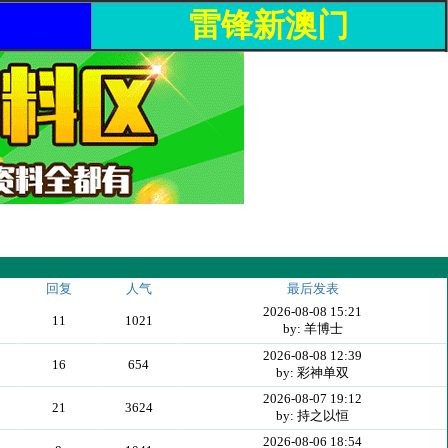
雷锋新澳门
回复
人气
最后发表
2026-08-08 15:21
11
1021
by: 羊博士
2026-08-08 12:39
16
654
by: 彩神单双
2026-08-07 19:12
21
3624
by: 持之以恒
2026-08-06 18:54