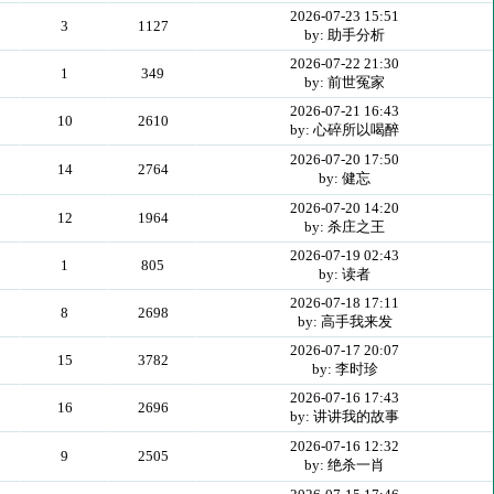
2026-07-23 15:51
3
1127
by: 助手分析
2026-07-22 21:30
1
349
by: 前世冤家
2026-07-21 16:43
10
2610
by: 心碎所以喝醉
2026-07-20 17:50
14
2764
by: 健忘
2026-07-20 14:20
12
1964
by: 杀庄之王
2026-07-19 02:43
1
805
by: 读者
2026-07-18 17:11
8
2698
by: 高手我来发
2026-07-17 20:07
15
3782
by: 李时珍
2026-07-16 17:43
16
2696
by: 讲讲我的故事
2026-07-16 12:32
9
2505
by: 绝杀一肖