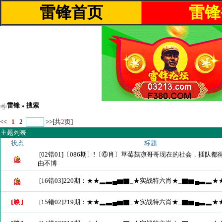
雷锋首页
雷锋
雷锋
» 搜索
<<
1
2
>>
[共
2
页]
主题列表
状态
标题
[02错01]〔086期〕!〔⑥肖〕草莓菇凉哥哥现在的社会，插队
由不博
[16错03]220期：★★▂▃▄▆▇_★实战特六肖★_▇▆▄▃▂★
[15错02]219期：★★▂▃▄▆▇_★实战特六肖★_▇▆▄▃▂★