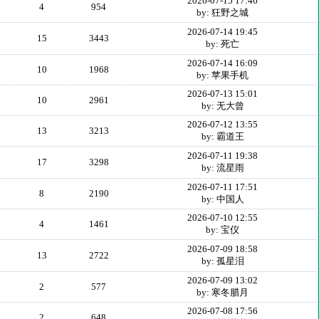
2026-07-15 17:46
4
954
by: 狂野之城
2026-07-14 19:45
15
3443
by: 死亡
2026-07-14 16:09
10
1968
by: 苹果手机
2026-07-13 15:01
10
2961
by: 无大曾
2026-07-12 13:55
13
3213
by: 霸道王
2026-07-11 19:38
17
3298
by: 流星雨
2026-07-11 17:51
8
2190
by: 中国人
2026-07-10 12:55
4
1461
by: 宝仪
2026-07-09 18:58
13
2722
by: 孤星泪
2026-07-09 13:02
2
577
by: 寒冬腊月
2026-07-08 17:56
2
648