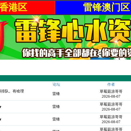
香港区
雷锋澳门区
论坛
作者
都得排队。有啥理
草莓菇凉哥哥
雷锋
2026-08-07
草莓菇凉哥哥
★
雷锋
2026-08-07
草莓菇凉哥哥
★
雷锋
2026-08-07
草莓菇凉哥哥