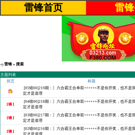
雷锋首页
雷锋
雷锋
» 搜索
主题列表
状态
标题
[05错00]219期：〗六合霸王合单双++++++不是你开奖，也不
定才是道理
[04错00]218期：〗六合霸王合单双++++++不是你开奖，也不
定才是道理
[03错00]217期：〗六合霸王合单双++++++不是你开奖，也不
定才是道理
[02错00]216期：〗六合霸王合单双++++++不是你开奖，也不
定才是道理