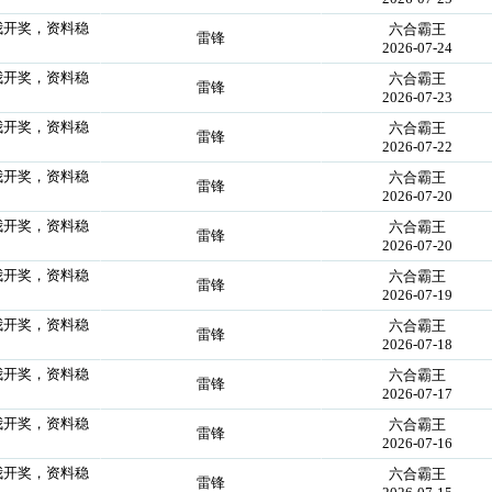
是我开奖，资料稳
六合霸王
雷锋
2026-07-24
是我开奖，资料稳
六合霸王
雷锋
2026-07-23
是我开奖，资料稳
六合霸王
雷锋
2026-07-22
是我开奖，资料稳
六合霸王
雷锋
2026-07-20
是我开奖，资料稳
六合霸王
雷锋
2026-07-20
是我开奖，资料稳
六合霸王
雷锋
2026-07-19
是我开奖，资料稳
六合霸王
雷锋
2026-07-18
是我开奖，资料稳
六合霸王
雷锋
2026-07-17
是我开奖，资料稳
六合霸王
雷锋
2026-07-16
是我开奖，资料稳
六合霸王
雷锋