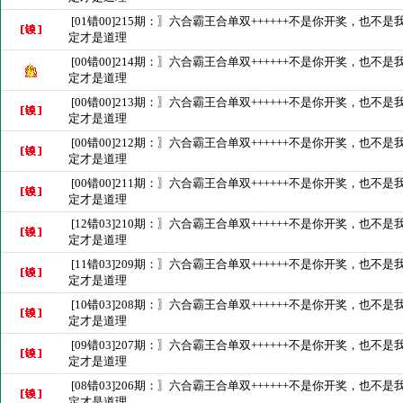
[01错00]215期：〗六合霸王合单双++++++不是你开奖，也不
定才是道理
[00错00]214期：〗六合霸王合单双++++++不是你开奖，也不
定才是道理
[00错00]213期：〗六合霸王合单双++++++不是你开奖，也不
定才是道理
[00错00]212期：〗六合霸王合单双++++++不是你开奖，也不
定才是道理
[00错00]211期：〗六合霸王合单双++++++不是你开奖，也不
定才是道理
[12错03]210期：〗六合霸王合单双++++++不是你开奖，也不
定才是道理
[11错03]209期：〗六合霸王合单双++++++不是你开奖，也不
定才是道理
[10错03]208期：〗六合霸王合单双++++++不是你开奖，也不
定才是道理
[09错03]207期：〗六合霸王合单双++++++不是你开奖，也不
定才是道理
[08错03]206期：〗六合霸王合单双++++++不是你开奖，也不
定才是道理