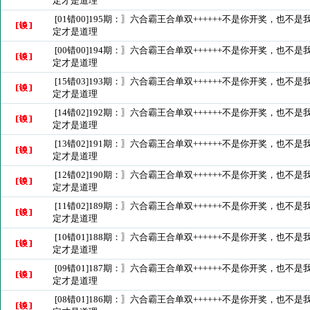
定才是道理
[01错00]195期：〗六合霸王合单双++++++不是你开奖，也不
定才是道理
[00错00]194期：〗六合霸王合单双++++++不是你开奖，也不
定才是道理
[15错03]193期：〗六合霸王合单双++++++不是你开奖，也不
定才是道理
[14错02]192期：〗六合霸王合单双++++++不是你开奖，也不
定才是道理
[13错02]191期：〗六合霸王合单双++++++不是你开奖，也不
定才是道理
[12错02]190期：〗六合霸王合单双++++++不是你开奖，也不
定才是道理
[11错02]189期：〗六合霸王合单双++++++不是你开奖，也不
定才是道理
[10错01]188期：〗六合霸王合单双++++++不是你开奖，也不
定才是道理
[09错01]187期：〗六合霸王合单双++++++不是你开奖，也不
定才是道理
[08错01]186期：〗六合霸王合单双++++++不是你开奖，也不