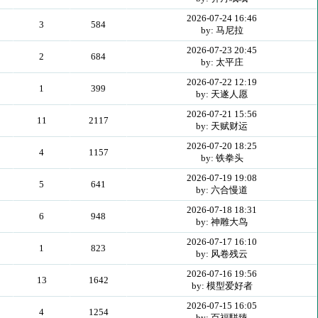
2026-07-24 16:46
3
584
by: 马尼拉
2026-07-23 20:45
2
684
by: 太平庄
2026-07-22 12:19
1
399
by: 天遂人愿
2026-07-21 15:56
11
2117
by: 天赋财运
2026-07-20 18:25
4
1157
by: 铁拳头
2026-07-19 19:08
5
641
by: 六合慢道
2026-07-18 18:31
6
948
by: 神雕大鸟
2026-07-17 16:10
1
823
by: 风卷残云
2026-07-16 19:56
13
1642
by: 模型爱好者
2026-07-15 16:05
4
1254
by: 百福駢臻