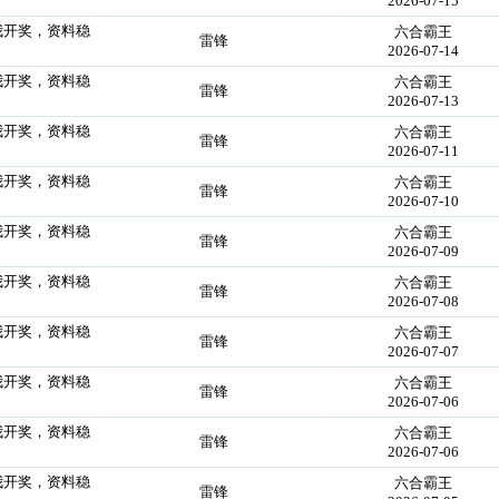
2026-07-15
是我开奖，资料稳
六合霸王
雷锋
2026-07-14
是我开奖，资料稳
六合霸王
雷锋
2026-07-13
是我开奖，资料稳
六合霸王
雷锋
2026-07-11
是我开奖，资料稳
六合霸王
雷锋
2026-07-10
是我开奖，资料稳
六合霸王
雷锋
2026-07-09
是我开奖，资料稳
六合霸王
雷锋
2026-07-08
是我开奖，资料稳
六合霸王
雷锋
2026-07-07
是我开奖，资料稳
六合霸王
雷锋
2026-07-06
是我开奖，资料稳
六合霸王
雷锋
2026-07-06
是我开奖，资料稳
六合霸王
雷锋