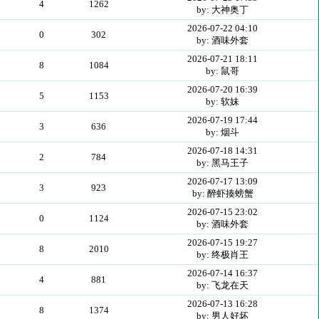
4
1262
by: 大神奥丁
2026-07-22 04:10
0
302
by: 酒味外套
2026-07-21 18:11
8
1084
by: 鼠哥
2026-07-20 16:39
5
1153
by: 软妹
2026-07-19 17:44
3
636
by: 烟斗
2026-07-18 14:31
2
784
by: 黑马王子
2026-07-17 13:09
3
923
by: 醉虾揍螃蟹
2026-07-15 23:02
0
1124
by: 酒味外套
2026-07-15 19:27
8
2010
by: 终极肖王
2026-07-14 16:37
4
881
by: 飞龙在天
2026-07-13 16:28
8
1374
by: 男人好坏