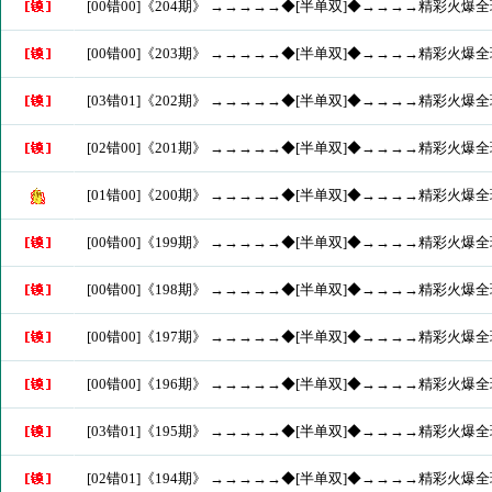
[00错00]《204期》 →→→→→◆[半单双]◆→→→→精彩火爆
[00错00]《203期》 →→→→→◆[半单双]◆→→→→精彩火爆
[03错01]《202期》 →→→→→◆[半单双]◆→→→→精彩火爆
[02错00]《201期》 →→→→→◆[半单双]◆→→→→精彩火爆
[01错00]《200期》 →→→→→◆[半单双]◆→→→→精彩火爆
[00错00]《199期》 →→→→→◆[半单双]◆→→→→精彩火爆
[00错00]《198期》 →→→→→◆[半单双]◆→→→→精彩火爆
[00错00]《197期》 →→→→→◆[半单双]◆→→→→精彩火爆
[00错00]《196期》 →→→→→◆[半单双]◆→→→→精彩火爆
[03错01]《195期》 →→→→→◆[半单双]◆→→→→精彩火爆
[02错01]《194期》 →→→→→◆[半单双]◆→→→→精彩火爆