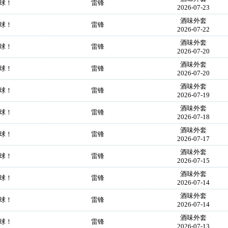
全球！
雷锋
2026-07-23
酒味外套
全球！
雷锋
2026-07-22
酒味外套
全球！
雷锋
2026-07-20
酒味外套
全球！
雷锋
2026-07-20
酒味外套
全球！
雷锋
2026-07-19
酒味外套
全球！
雷锋
2026-07-18
酒味外套
全球！
雷锋
2026-07-17
酒味外套
全球！
雷锋
2026-07-15
酒味外套
全球！
雷锋
2026-07-14
酒味外套
全球！
雷锋
2026-07-14
酒味外套
全球！
雷锋
2026-07-13