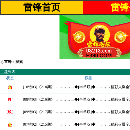
雷锋首页
雷锋
雷锋
» 搜索
主题列表
状态
标题
[10错03]《218期》 →→→→→◆[半单双]◆→→→→精彩火爆
[08错03]《216期》 →→→→→◆[半单双]◆→→→→精彩火爆
[09错03]《217期》 →→→→→◆[半单双]◆→→→→精彩火爆
[07错02]《215期》 →→→→→◆[半单双]◆→→→→精彩火爆