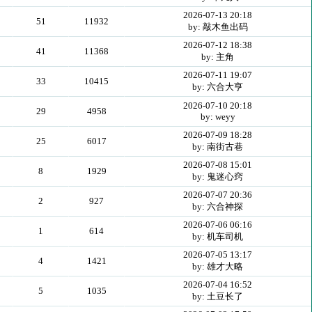
2026-07-13 20:18
51
11932
by: 敲木鱼出码
2026-07-12 18:38
41
11368
by: 主角
2026-07-11 19:07
33
10415
by: 六合大亨
2026-07-10 20:18
29
4958
by: weyy
2026-07-09 18:28
25
6017
by: 南街古巷
2026-07-08 15:01
8
1929
by: 鬼迷心窍
2026-07-07 20:36
2
927
by: 六合神探
2026-07-06 06:16
1
614
by: 机车司机
2026-07-05 13:17
4
1421
by: 雄才大略
2026-07-04 16:52
5
1035
by: 土豆长了