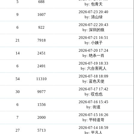
5
688
by: 包青天
2026-07-23 20:40
9
1607
by: 清山绿
2026-07-22 20:43
6
922
by: 深圳的狼
2026-07-21 16:51
21
7918
by: 小姨子
2026-07-20 17:24
14
2451
by: 绝杀一肖
2026-07-19 18:33
6
2491
by: 六合害死人
2026-07-18 18:09
54
11310
by: 蓝色天使
2026-07-17 17:42
30
9977
by: 哎也也
2026-07-16 15:45
6
1556
by: 街道
2026-07-15 16:26
7
2000
by: 平特道哥
2026-07-14 18:59
27
5713
by: 平凡人