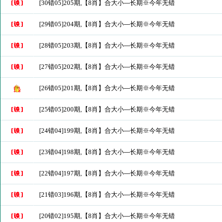
[30错05]205期,【8肖】合大小---长期※今年无错
[29错05]204期,【8肖】合大小---长期※今年无错
[28错05]203期,【8肖】合大小---长期※今年无错
[27错05]202期,【8肖】合大小---长期※今年无错
[26错05]201期,【8肖】合大小---长期※今年无错
[25错05]200期,【8肖】合大小---长期※今年无错
[24错04]199期,【8肖】合大小---长期※今年无错
[23错04]198期,【8肖】合大小---长期※今年无错
[22错04]197期,【8肖】合大小---长期※今年无错
[21错03]196期,【8肖】合大小---长期※今年无错
[20错02]195期,【8肖】合大小---长期※今年无错