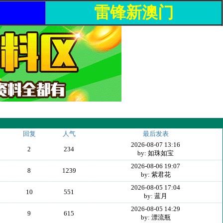
雷锋新澳门
回复
人气
最后发表
2026-08-07 13:16
2
234
by: 如珠如宝
2026-08-06 19:07
8
1239
by: 紫君花
2026-08-05 17:04
10
551
by: 蓝月
2026-08-05 14:29
9
615
by: 漂流瓶