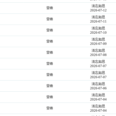
淡忘如思
雷锋
2026-07-12
淡忘如思
雷锋
2026-07-11
淡忘如思
雷锋
2026-07-10
淡忘如思
雷锋
2026-07-09
淡忘如思
雷锋
2026-07-08
淡忘如思
雷锋
2026-07-07
淡忘如思
雷锋
2026-07-07
淡忘如思
雷锋
2026-07-06
淡忘如思
雷锋
2026-07-04
淡忘如思
雷锋
2026-07-04